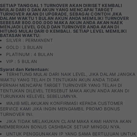
SETIAP TANGGAL 1 TURNOVER AKAN DIRISET KEMBALI
MULAI DARI 0 DAN AKUN YANG MENCAPAI TARGET
TURNOVER AKAN DI UPGRADE, SEBAGAI CONTOH JIKA
DALAM WAKTU 1 BULAN AKUN ANDA MEMILIKI TURNOVER
SEBESAR 800.000.000 MAKA AKUN ANDA AKAN NAEK
MENJADI LEVEL GOLD DAN TURNOVER ANDA AKAN DI
HITUNG MULAI DARI 0 KEMBALI.
SETIAP LEVEL MEMILIKI
BATASAN WAKTU:
SILVER : PERMANENT
GOLD : 3 BULAN
PLATINUM : 4 BULAN
VIP : 5 BULAN
Syarat dan Ketentuan:
TERHITUNG MULAI DARI NAIK LEVEL, JIKA DALAM JANGKA
WAKTU YANG TELAH DI TENTUKAN AKUN ANDA TIDAK
PERNAH MENCAPAI TARGET TURNOVER YANG TELAH DI
TENTUKAN DILEVEL TERSEBUT MAKA AKUN ANDA AKAN DI
TURUNKAN KELEVEL SEBELUMNYA.
WAJIB MELAKUKAN KONFIRMASI KEPADA CUSTOMER
SERVICE KAMI JIKA INGIN MENGAMBIL PROMO BONUS
TURNOVER INI.
JIKA TIDAK MELAKUKAN CLAIM MAKA KAMI HANYA AKAN
MEMBERIKAN BONUS CASHBACK SETIAP MINGGU NYA.
UNTUK PENGGUNAKAN IP YANG SAMA BERTUJUAN UNTUK