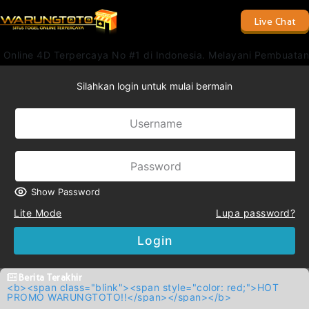
Live Chat
Online 4D Terpercaya No #1 di Indonesia. Melayani Pembuatan A
Silahkan login untuk mulai bermain
Show Password
Lite Mode
Lupa password?
Login
Berita Terakhir
<b><span class="blink"><span style="color: red;">HOT
PROMO WARUNGTOTO!!</span></span></b>